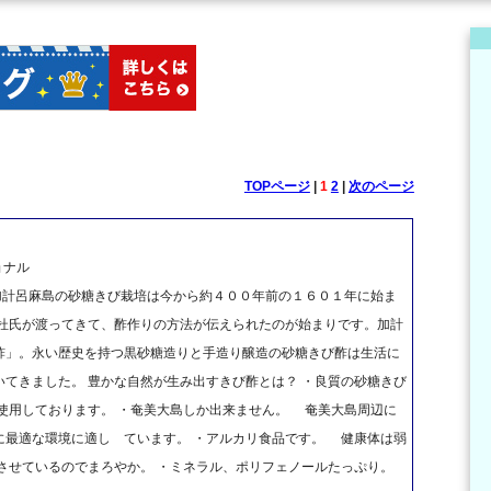
TOPページ
|
1
2
|
次のページ
ョナル
、加計呂麻島の砂糖きび栽培は今から約４００年前の１６０１年に始ま
前杜氏が渡ってきて、酢作りの方法が伝えられたのが始まりです。加計
酢」。永い歴史を持つ黒砂糖造りと手造り醸造の砂糖きび酢は生活に
てきました。 豊かな自然が生み出すきび酢とは？ ・良質の砂糖きび
使用しております。 ・奄美大島しか出来ません。 奄美大島周辺に
に最適な環境に適し ています。 ・アルカリ食品です。 健康体は弱
させているのでまろやか。 ・ミネラル、ポリフェノールたっぷり。