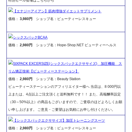
特別セール会場はこちらから
【エナジーアイアン】筋肉増強ダイエットサプリメント
価格：
3,980円
ショップ名：ビューティーレスキュー
シックスパックBCAA
価格：
2,980円
ショップ名：Hope-Shop.NET ビューティーヘルス
SIXPACK EXCERSIZE(シックスパックエクササイズ) 加圧機能 ス
リム矯正技術【ビューティーステーション】
価格：
2,980円
ショップ名：Beauty Station
ビューティーステーションのアフィリエイター様へ 当店は、8 000円以
上または、4点以上ご注文頂くと送料無料です！！ また、高報酬率設定
（30～50%以上）の商品もございますので、ご査収のほどよろしくお願
い申し上げます。 ご意見・ご要望はお気軽にお申し付けください。
【シックスパックエクササイズ】加圧トレーニングスーツ
価格：
2,980円
ショップ名：ビューティーレスキュー