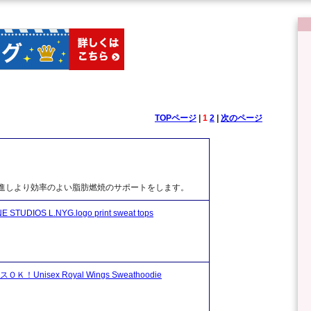
TOPページ
|
1
2
|
次のページ
促進しより効率のよい脂肪燃焼のサポートをします。
S L.NYG.logo print sweat tops
sex Royal Wings Sweathoodie