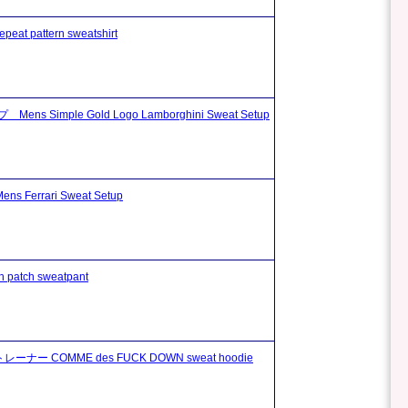
 pattern sweatshirt
ple Gold Logo Lamborghini Sweat Setup
rrari Sweat Setup
ch sweatpant
ナー COMME des FUCK DOWN sweat hoodie