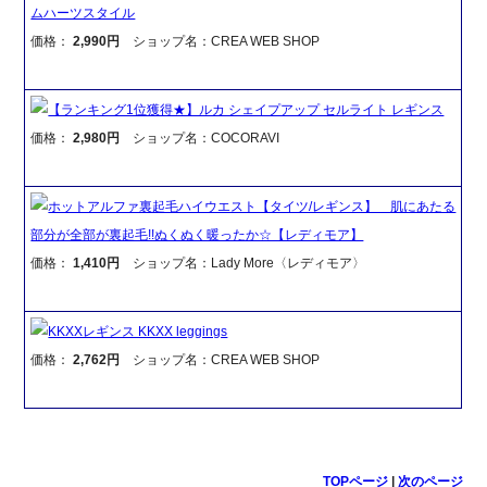
ムハーツスタイル
価格：
2,990円
ショップ名：CREA WEB SHOP
【ランキング1位獲得★】ルカ シェイプアップ セルライト レギンス
価格：
2,980円
ショップ名：COCORAVI
ホットアルファ裏起毛ハイウエスト【タイツ/レギンス】 肌にあたる
部分が全部が裏起毛!!ぬくぬく暖ったか☆【レディモア】
価格：
1,410円
ショップ名：Lady More〈レディモア〉
KKXXレギンス KKXX leggings
価格：
2,762円
ショップ名：CREA WEB SHOP
TOPページ
|
次のページ