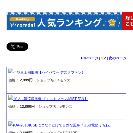
TOPページ
|
1
2
|
次のページ
小型卓上扇風機【ハイパワー デスクファン】
価格：
2,999円
ショップ名：eモンズ
ダブル清涼扇風機 【ミストファン/MIST FAN】
価格：
12,800円
ショップ名：eモンズ
(OA-2010)USBにつなぐだけで自然な風を『USB電動うちわ』
価格：
3,685円
ショップ名：OnSQUARE