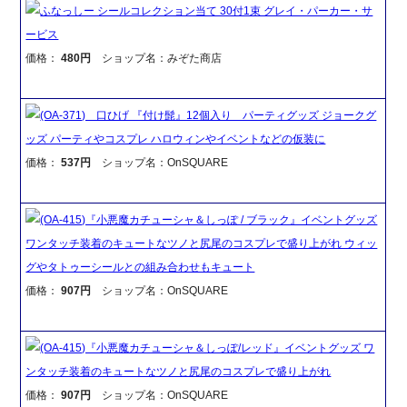
ふなっしー シールコレクション当て 30付1束 グレイ・パーカー・サ
ービス
価格：
480円
ショップ名：みぞた商店
(OA-371) 口ひげ 『付け髭』12個入り パーティグッズ ジョークグ
ッズ パーティやコスプレ ハロウィンやイベントなどの仮装に
価格：
537円
ショップ名：OnSQUARE
(OA-415)『小悪魔カチューシャ＆しっぽ / ブラック』イベントグッズ
ワンタッチ装着のキュートなツノと尻尾のコスプレで盛り上がれ ウィッ
グやタトゥーシールとの組み合わせもキュート
価格：
907円
ショップ名：OnSQUARE
(OA-415)『小悪魔カチューシャ＆しっぽ/レッド』イベントグッズ ワ
ンタッチ装着のキュートなツノと尻尾のコスプレで盛り上がれ
価格：
907円
ショップ名：OnSQUARE